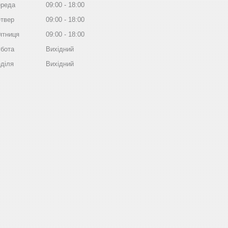
реда
09:00
18:00
твер
09:00
18:00
ятниця
09:00
18:00
бота
Вихідний
діля
Вихідний