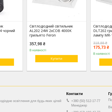
ик
Світлодіодний світильник
Світлодіод
4 чорний
AL202 24W 2xCOB 4000K
DLT202 гри
грильято Feron
лампу MR-
357,98 ₴
318,88 ₴
175,73 ₴
В наявності
В наявності
Купити
Г
По
одіодне освітлення для будь-яких цілей
+380 (50) 512-17-77
Менеджер
Ві