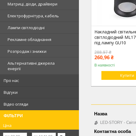
Матриці, діоди, драйвери
Електрофурнітура, кабель
Лампи світлодіодні
Накладний світильн
світлодіодний ML17
Рекламне обладнання
під лампу GU10
Розпродаж і знижки
288,97 ₴
260,96 ₴
Альтернативні джерела
В наявності
енергії
Купити
Про нас
Відгуки
Відео огляди
ФІЛЬТРИ
LED-STORY - Світл
Ціна