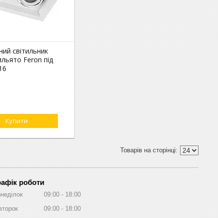
ний світильник
льято Feron під
16
Купити
рафік роботи
неділок
09:00
18:00
второк
09:00
18:00