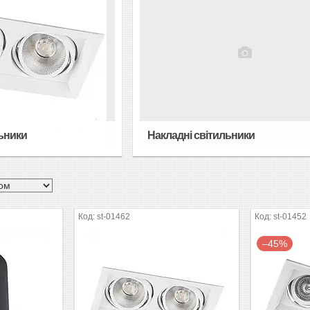
ьники
Накладні світильники
st-01462
st-01452
–45%