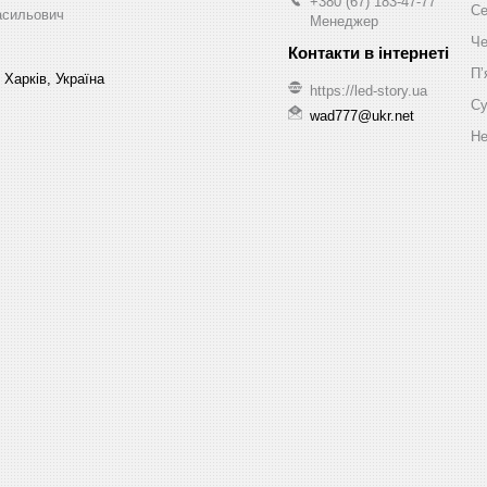
+380 (67) 183-47-77
Се
асильович
Менеджер
Че
Пʼ
 Харків, Україна
https://led-story.ua
Су
wad777@ukr.net
Не