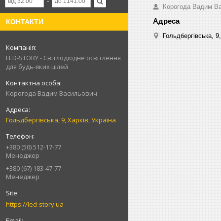
Корогода Вадим В
КОНТАКТИ
Гольдбергівська, 9,
LED-STORY - Світлодіодне освітлення
для будь-яких цілей
Корогода Вадим Васильович
Гольдбергівська, 9, Харків, Україна
+380 (50) 512-17-77
Менеджер
+380 (67) 183-47-77
Менеджер
https://led-story.ua