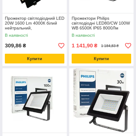
Прожектор світлодіодний LED
Прожектори Philips
20W 1600 Lm 4000К білий
світлодіодні LED80/CW 100W
нейтральний,
WB 6500К IP65 8000Лм
Ремонтопридатний
В наявності
В наявності
309,86
1 141,90
₴
₴
1 184,83 ₴
Купити
Купити