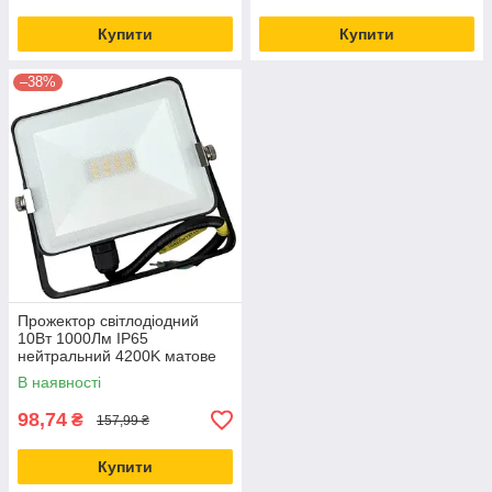
Купити
Купити
–38%
Прожектор світлодіодний
10Вт 1000Лм IP65
нейтральний 4200K матове
скло
В наявності
98,74
₴
157,99 ₴
Купити