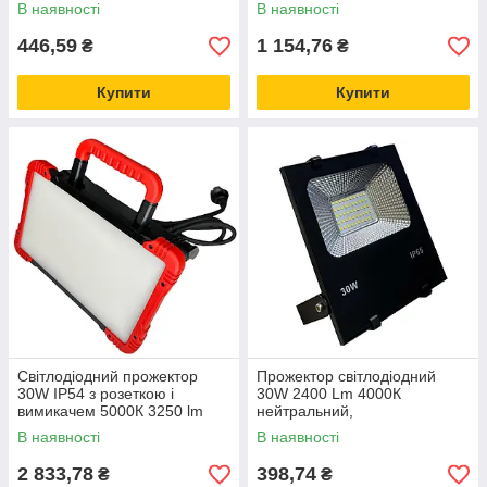
В наявності
В наявності
446,59
1 154,76
₴
₴
Купити
Купити
Світлодіодний прожектор
Прожектор світлодіодний
30W IP54 з розеткою і
30W 2400 Lm 4000К
вимикачем 5000К 3250 lm
нейтральний,
Ремонтопридатний
В наявності
В наявності
2 833,78
398,74
₴
₴