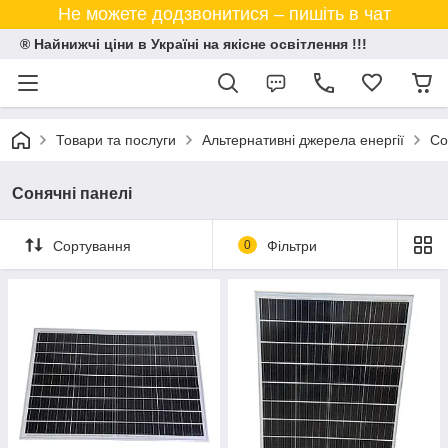
Не можете додзвонитися – пишіть в чат
® Найнижчі ціни в Україні на якісне освітлення !!!
Товари та послуги
Альтернативні джерела енергії
Со
Сонячні панелі
Сортування
0
Фільтри