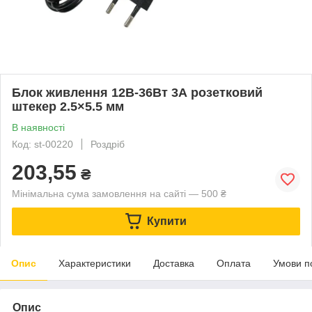
Блок живлення 12В-36Вт 3А розетковий
штекер 2.5×5.5 мм
В наявності
Код: st-00220
Роздріб
203,55
₴
Мінімальна сума замовлення на сайті — 500 ₴
Купити
Опис
Характеристики
Доставка
Оплата
Умови п
Опис