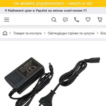
Не можете додзвонитися – пишіть в чат
® Найнижчі ціни в Україні на якісне освітлення !!!
Товари та послуги
Світлодіодні стрічки та супутні
Бло