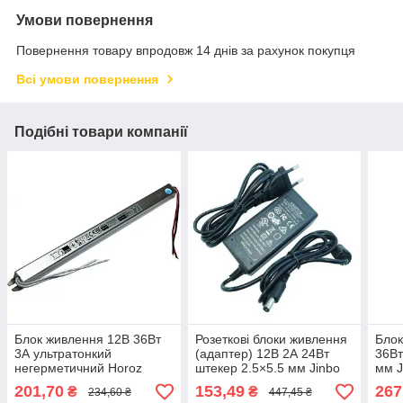
Умови повернення
Повернення товару впродовж 14 днів за рахунок покупця
Всі умови повернення
Подібні товари компанії
Блок живлення 12В 36Вт
Розеткові блоки живлення
Блок
3А ультратонкий
(адаптер) 12В 2А 24Вт
36Вт
негерметичний Horoz
штекер 2.5×5.5 мм Jinbo
мм 
Electric
PREMIUM
201,70
153,49
267
₴
₴
234,60 ₴
447,45 ₴