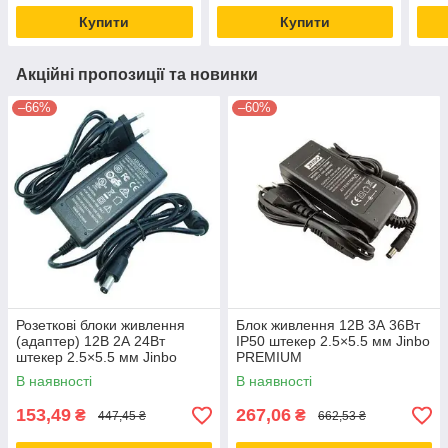
Купити
Купити
Акційні пропозиції та новинки
–66%
–60%
Розеткові блоки живлення
Блок живлення 12В 3А 36Вт
(адаптер) 12В 2А 24Вт
IP50 штекер 2.5×5.5 мм Jinbo
штекер 2.5×5.5 мм Jinbo
PREMIUM
PREMIUM
В наявності
В наявності
153,49
267,06
₴
₴
447,45 ₴
662,53 ₴