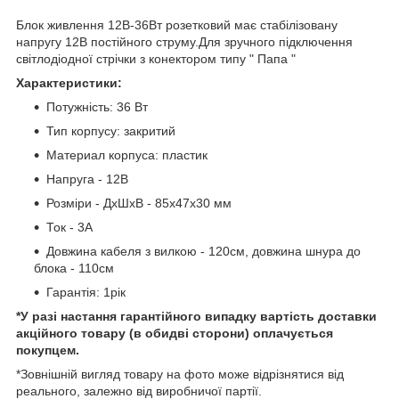
Блок живлення 12В-36Вт розетковий має стабілізовану
напругу 12В постійного струму.Для зручного підключення
світлодіодної стрічки з конектором типу " Папа "
Характеристики:
Потужність: 36 Вт
Тип корпусу: закритий
Материал корпуса: пластик
Напруга - 12В
Розміри - ДхШхВ - 85х47х30 мм
Ток - 3А
Довжина кабеля з вилкою - 120см, довжина шнура до
блока - 110см
Гарантія:
1рік
*
У разі настання
гарантійного випадку вартість доставки
акційного товару (в обидві сторони) оплачується
покупцем.
*Зовнішній вигляд товару на фото може відрізнятися від
реального, залежно від виробничої партії.