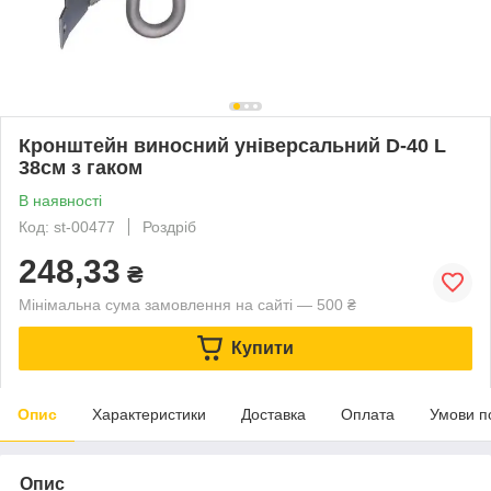
Кронштейн виносний універсальний D-40 L
38см з гаком
В наявності
Код: st-00477
Роздріб
248,33
₴
Мінімальна сума замовлення на сайті — 500 ₴
Купити
Опис
Характеристики
Доставка
Оплата
Умови п
Опис