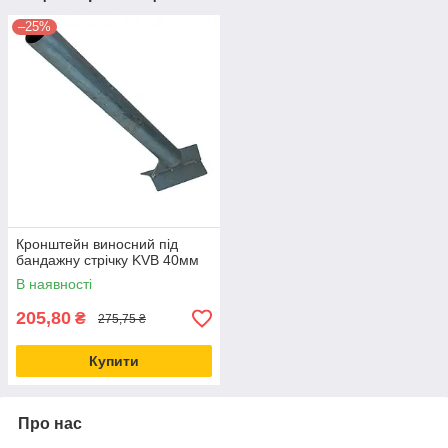
–25%
Кронштейн виносний під
бандажну стрічку KVB 40мм
В наявності
205,80
₴
275,75 ₴
Купити
Про нас