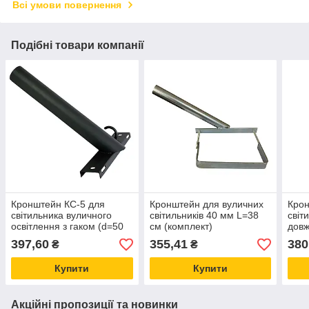
Всі умови повернення
Подібні товари компанії
Кронштейн КС-5 для
Кронштейн для вуличних
Крон
світильника вуличного
світильників 40 мм L=38
світ
освітлення з гаком (d=50
см (комплект)
довж
мм)
(ком
397,60
355,41
380
₴
₴
Купити
Купити
Акційні пропозиції та новинки