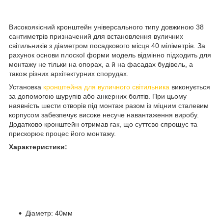
Високоякісний кронштейн універсального типу довжиною 38
сантиметрів призначений для встановлення вуличних
світильників з діаметром посадкового місця 40 міліметрів. За
рахунок основи плоскої форми модель відмінно підходить для
монтажу не тільки на опорах, а й на фасадах будівель, а
також різних архітектурних спорудах.
Установка
кронштейна для вуличного світильника
виконується
за допомогою шурупів або анкерних болтів. При цьому
наявність шести отворів під монтаж разом із міцним сталевим
корпусом забезпечує високе несуче навантаження виробу.
Додатково кронштейн отримав гак, що суттєво спрощує та
прискорює процес його монтажу.
Характеристики:
Діаметр: 40мм