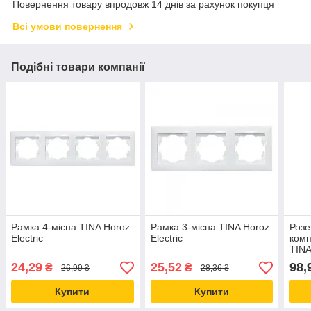
Повернення товару впродовж 14 днів за рахунок покупця
Всі умови повернення
Подібні товари компанії
Рамка 4-місна TINA Horoz
Рамка 3-місна TINA Horoz
Розе
Electric
Electric
комп
TINA
24,29
25,52
98,
₴
₴
26,99 ₴
28,36 ₴
Купити
Купити