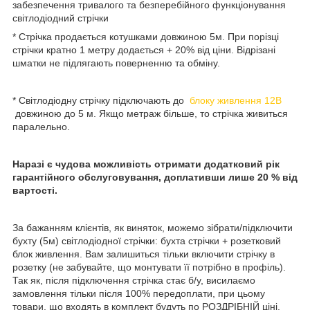
забезпечення тривалого та безперебійного функціонування
світлодіодний стрічки
* Стрічка продається котушками довжиною 5м. При порізці
стрічки кратно 1 метру додається + 20% від ціни. Відрізані
шматки не підлягають поверненню та обміну.
* Світлодіодну стрічку підключають до
блоку живлення 12В
довжиною до 5 м. Якщо метраж більше, то стрічка живиться
паралельно.
Наразі є чудова можливість отримати додатковий рік
гарантійного обслуговування, доплативши лише
20
% від
вартості.
За бажанням клієнтів, як виняток, можемо зібрати/підключити
бухту (5м) світлодіодної стрічки: бухта стрічки + розетковий
блок живлення. Вам залишиться тільки включити стрічку в
розетку (не забувайте, що монтувати її потрібно в профіль).
Так як, після підключення стрічка стає б/у, висилаємо
замовлення тільки після 100% передоплати, при цьому
товари, що входять в комплект будуть по РОЗДРІБНІЙ ціні.