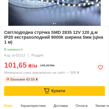
Світлодіодна стрічка SMD 2835 12V 120 д.м
IP20 екстрахолодний 9000К ширина 5мм (ціна
1 м)
В наявності
Код: st-02112
Роздріб
101,65
₴/м
145,20 ₴/м
Мінімальна сума замовлення на сайті — 500 ₴
Економія
43.55 ₴
Купити
Опис
Характеристики
Доставка
Оплата
Умови п