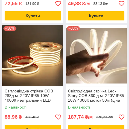
72,55
49,88
₴
₴/м
131,90 ₴
83,13 ₴/м
Купити
Купити
–36%
–33%
Світлодіодна стрічка COB
Світлодіодна стрічка Led-
288д.м. 220V IP65 10W
Story COB 360 д.м. 220V IP65
4000К нейтральний LED
10W 4000К моток 50м (ціна
STORY (ціна 1м)
1м)
В наявності
В наявності
88,96
187,74
₴
₴/м
138,48 ₴
278,23 ₴/м