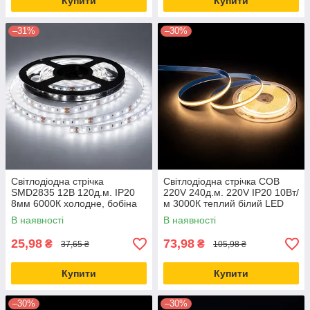
Купити
Купити
–31%
–30%
Світлодіодна стрічка
Світлодіодна стрічка COB
SMD2835 12В 120д.м. IP20
220V 240д.м. 220V IP20 10Вт/
8мм 6000К холодне, бобіна
м 3000К теплий білий LED
10м (ціна 1м)
STORY бобіна 10м (ціна 1м)
В наявності
В наявності
25,98
73,98
₴
₴
37,65 ₴
105,98 ₴
Купити
Купити
–30%
–30%