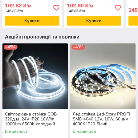
6500К Холодний (ціна 1м)
Теплий білий Ціна 1м
102,82
102,80
₴/м
₴/м
149
146,89 ₴/м
146,86 ₴/м
Купити
Купити
Акційні пропозиції та новинки
–45%
–40%
Світлодіодна стрічка COB
Лед стрічка Led-Story PROFI
320д.м. 24V IP20 10W/m
SMD 4040 12V, 10W, 60 д/м
1000Lm 6500К холодний
4000К IP20 Білий
білий, бобіна 5м (ціна 1м)
нейтральний (ціна 1м)
В наявності
В наявності