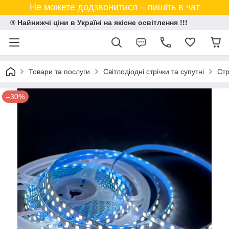
Не можете додзвонитися – пишіть в чат
® Найнижчі ціни в Україні на якісне освітлення !!!
Товари та послуги
Світлодіодні стрічки та супутні
Стр
–30%