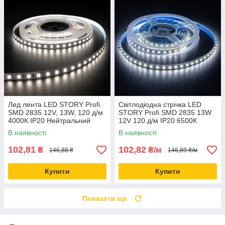
Лед лента LED STORY Profi
Світлодіодна стрічка LED
SMD 2835 12V, 13W, 120 д/м
STORY Profi SMD 2835 13W
4000К IP20 Нейтральний
12V 120 д/м ІР20 6500К
білий (ціна 1м)
Холодний (ціна 1м)
В наявності
В наявності
102,81
102,82
₴
₴/м
146,88 ₴
146,89 ₴/м
Купити
Купити
Показати ще