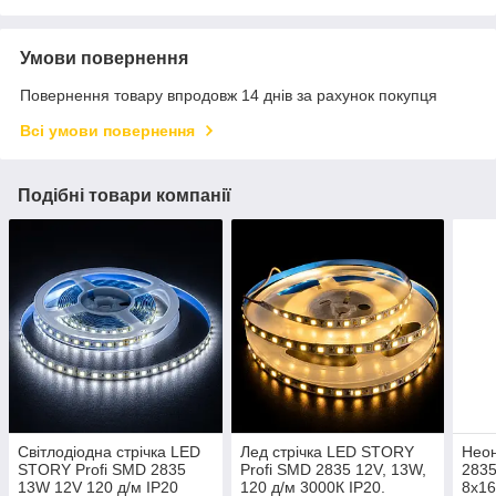
Умови повернення
Повернення товару впродовж 14 днів за рахунок покупця
Всі умови повернення
Подібні товари компанії
Світлодіодна стрічка LED
Лед стрічка LED STORY
Неон
STORY Profi SMD 2835
Profi SMD 2835 12V, 13W,
2835
13W 12V 120 д/м ІР20
120 д/м 3000К IP20.
8х16