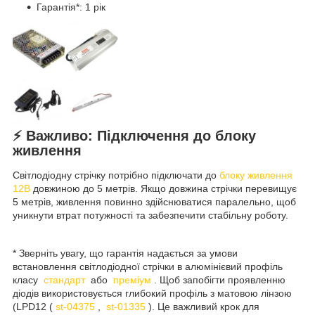
Гарантія*: 1 рік
⚡️ Важливо: Підключення до блоку
живлення
Світлодіодну стрічку потрібно підключати до
блоку живлення
12В
довжиною до 5 метрів. Якщо довжина стрічки перевищує
5 метрів, живлення повинно здійснюватися паралельно, щоб
уникнути втрат потужності та забезпечити стабільну роботу.
* Зверніть увагу, що гарантія надається за умови
встановлення світлодіодної стрічки в алюмінієвий профіль
класу
стандарт
або
преміум
. Щоб запобігти проявленню
діодів використовується глибокий профіль з матовою лінзою
(LPD12 (
st-04375
,
st-01335
). Це важливий крок для