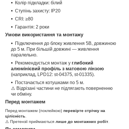
Колір підкладки: білий
Ступінь захисту: IP20
CRI: ≥80
Гарантія: 2 роки
Умови використання та монтажу
Підключення до блоку живлення 5В, довжиною
до 5 м. При більшій довжині — живлення
паралельно.
Рекомендується монтаж у
глибокий
алюмінієвий профіль з матовою лінзою
(наприклад, LPD12: st-04375, st-01335).
Постачається котушками по 5 м.
⚠️ Відрізані частини не підлягають поверненню
чи обміну.
Перед монтажем
Перед монтажем (поклейкою)
перевірте стрічку на
цілісність
.
⚠️ Претензії приймаються
лише до монтажних робіт
.