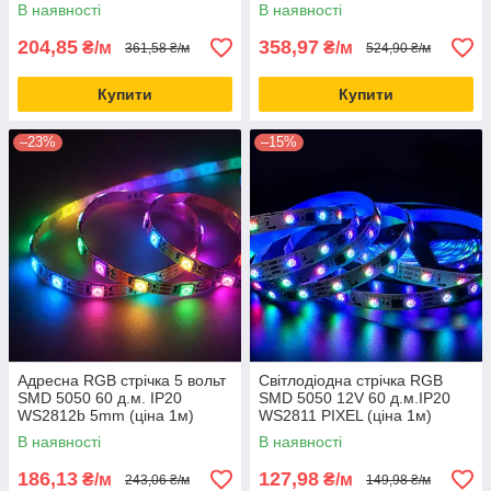
WS2812b чорна основа (ціна
В наявності
В наявності
1м)
204,85
358,97
₴/м
₴/м
361,58 ₴/м
524,90 ₴/м
Купити
Купити
–23%
–15%
Адресна RGB стрічка 5 вольт
Світлодіодна стрічка RGB
SMD 5050 60 д.м. IP20
SMD 5050 12V 60 д.м.IP20
WS2812b 5mm (ціна 1м)
WS2811 PIXEL (ціна 1м)
В наявності
В наявності
186,13
127,98
₴/м
₴/м
243,06 ₴/м
149,98 ₴/м