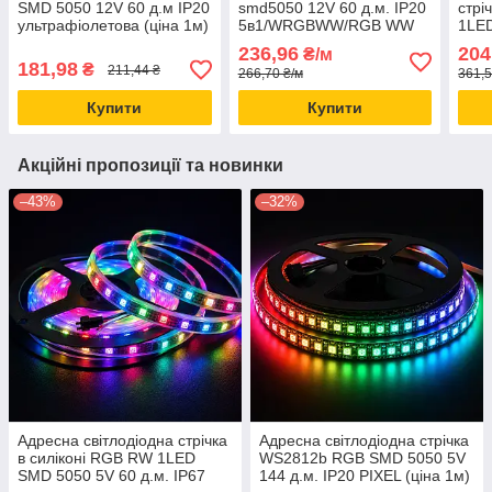
SMD 5050 12V 60 д.м IP20
smd5050 12V 60 д.м. IP20
стрі
ультрафіолетова (ціна 1м)
5в1/WRGBWW/RGB WW
1LE
CW/RGB cct (ціна 1 м)
д.м.
236,96
204
₴/м
осно
181,98
₴
211,44 ₴
266,70 ₴/м
361,5
Купити
Купити
Акційні пропозиції та новинки
–43%
–32%
Адресна світлодіодна стрічка
Адресна світлодіодна стрічка
в силіконі RGB RW 1LED
WS2812b RGB SMD 5050 5V
SMD 5050 5V 60 д.м. IP67
144 д.м. IP20 PIXEL (ціна 1м)