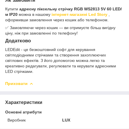
Як замовити
Купити
адресну піксельну стрічку RGB WS2813 5V 60 LED/
м IP20
можна в нашому
інтернет-магазині Led Story
,
оформивши замовлення через кошик або телефоном.
✅ Замовляючи через кошик — ви отримуєте більш вигідну
ціну, ніж при замовленні по телефону!
Додатково
LEDEdit - це безкоштовний софт для керування
світлодіодними стрічками та створення захоплюючих
світлових ефектів. З його допомогою можна легко та
креативно редагувати, регулювати та керувати адресними
LED стрічками.
Приховати
Характеристики
Основні атрибути
Виробник
LUX