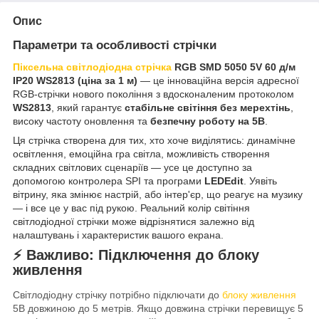
Опис
Параметри та особливості стрічки
Піксельна світлодіодна стрічка
RGB SMD 5050 5V 60 д/м
IP20 WS2813 (ціна за 1 м)
— це інноваційна версія адресної
RGB-стрічки нового покоління з вдосконаленим протоколом
WS2813
, який гарантує
стабільне світіння без мерехтінь
,
високу частоту оновлення та
безпечну роботу на 5В
.
Ця стрічка створена для тих, хто хоче виділятись: динамічне
освітлення, емоційна гра світла, можливість створення
складних світлових сценаріїв — усе це доступно за
допомогою контролера SPI та програми
LEDEdit
. Уявіть
вітрину, яка змінює настрій, або інтер'єр, що реагує на музику
— і все це у вас під рукою. Реальний колір світіння
світлодіодної стрічки може відрізнятися залежно від
налаштувань і характеристик вашого екрана.
⚡️ Важливо: Підключення до блоку
живлення
Світлодіодну стрічку потрібно підключати до
блоку живлення
5В довжиною до 5 метрів.
Якщо довжина стрічки перевищує 5