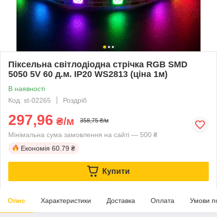
Піксельна світлодіодна стрічка RGB SMD
5050 5V 60 д.м. IP20 WS2813 (ціна 1м)
В наявності
Код: st-02265
Роздріб
297,96
₴/м
358,75 ₴/м
Мінімальна сума замовлення на сайті — 500 ₴
Економія
60.79 ₴
Купити
Опис
Характеристики
Доставка
Оплата
Умови п