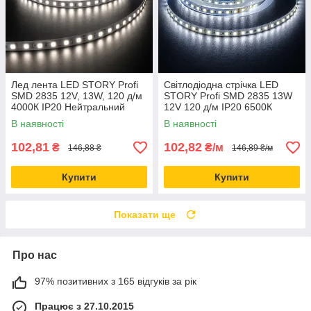
Лед лента LED STORY Profi
Світлодіодна стрічка LED
SMD 2835 12V, 13W, 120 д/м
STORY Profi SMD 2835 13W
4000К IP20 Нейтральний
12V 120 д/м ІР20 6500К
білий (ціна 1м)
Холодний (ціна 1м)
В наявності
В наявності
102,81
102,82
₴
₴/м
146,88 ₴
146,89 ₴/м
Купити
Купити
Показати ще
Про нас
97% позитивних з 165 відгуків за рік
Працює з 27.10.2015