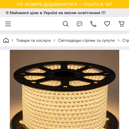
Не можете додзвонитися – пишіть в чат
® Найнижчі ціни в Україні на якісне освітлення !!!
Товари та послуги
Світлодіодні стрічки та супутні
Стр