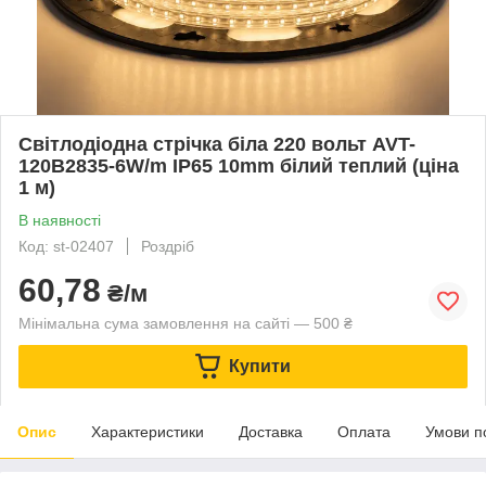
Світлодіодна стрічка біла 220 вольт AVT-
120B2835-6W/m IP65 10mm білий теплий (ціна
1 м)
В наявності
Код: st-02407
Роздріб
60,78
₴/м
Мінімальна сума замовлення на сайті — 500 ₴
Купити
Опис
Характеристики
Доставка
Оплата
Умови п