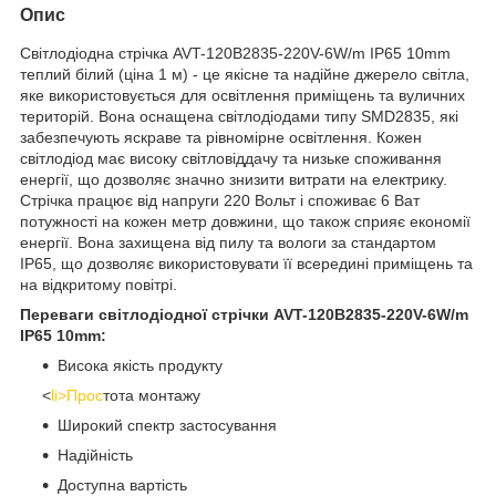
Опис
Світлодіодна стрічка AVT-120B2835-220V-6W/m IP65 10mm
теплий білий (ціна 1 м) - це якісне та надійне джерело світла,
яке використовується для освітлення приміщень та вуличних
територій. Вона оснащена світлодіодами типу SMD2835, які
забезпечують яскраве та рівномірне освітлення. Кожен
світлодіод має високу світловіддачу та низьке споживання
енергії, що дозволяє значно знизити витрати на електрику.
Стрічка працює від напруги 220 Вольт і споживає 6 Ват
потужності на кожен метр довжини, що також сприяє економії
енергії. Вона захищена від пилу та вологи за стандартом
IP65, що дозволяє використовувати її всередині приміщень та
на відкритому повітрі.
Переваги світлодіодної стрічки AVT-120B2835-220V-6W/m
IP65 10mm:
Висока якість продукту
<
li>Прос
тота монтажу
Широкий спектр застосування
Надійність
Доступна вартість