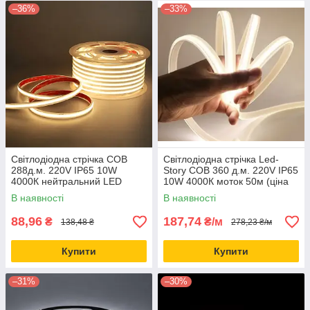
–36%
–33%
Світлодіодна стрічка COB
Світлодіодна стрічка Led-
288д.м. 220V IP65 10W
Story COB 360 д.м. 220V IP65
4000К нейтральний LED
10W 4000К моток 50м (ціна
STORY (ціна 1м)
1м)
В наявності
В наявності
88,96
187,74
₴
₴/м
138,48 ₴
278,23 ₴/м
Купити
Купити
–31%
–30%