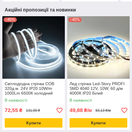
Акційні пропозиції та новинки
–45%
–40%
Світлодіодна стрічка COB
Лед стрічка Led-Story PROFI
320д.м. 24V IP20 10W/m
SMD 4040 12V, 10W, 60 д/м
1000Lm 6500К холодний
4000К IP20 Білий
білий, бобіна 5м (ціна 1м)
нейтральний (ціна 1м)
В наявності
В наявності
72,55
49,88
₴
₴/м
131,90 ₴
83,13 ₴/м
Купити
Купити