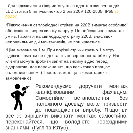
Для підключення вікористовується адаптер живлення для
LED стрічки 5 mm+коннектор 2 pin 220V 120-2835, IP65
st-
02426
.
*Підключення світлодіодної стрічки на 220В вимагає особливої
обережності, через високу напругу. Це небезпечно і вимагає
умінь. Гарантія на світлодіодну стрічку 220В, внаслідок
неправильних дій монтажників, не поширюється.
*Ціна вказана за 1 м. При порізці стрічки кратно 1 метру
відрізані шматки не підлягають поверненню та обміну. Наші
клієнти можуть зробити запит на зйомку відео перед
відправкою, для переконання, що весь товар працює
належним чином. (Просто вкажіть це в коментарях к
замовленню)
Рекомендуємо доручати монтаж
кваліфікованим фахівцям.
Самостійне встановлення без
належного досвіду може призвести
до пошкодження виробу. Якщо ви
все ж вирішили виконати монтаж самостійно,
переконайтеся, що володієте необхідними
знаннями (Гугл та Ютуб).