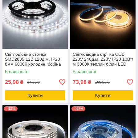
Світлодіодна стрічка
Світлодіодна стрічка COB
SMD2835 12В 120д.м. IP20
220V 240д.м. 220V IP20 10Вт/
8мм 6000К холодне, бобіна
м 3000К теплий білий LED
10м (ціна 1м)
STORY бобіна 10м (ціна 1м)
В наявності
В наявності
25,98
73,98
₴
₴
37,65 ₴
105,98 ₴
Купити
Купити
–30%
–30%