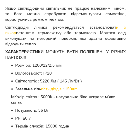
Якщо світлодіодний світильник не працює належним чином,
то його можна спробувати відремонтувати самостіно,
користуючись ремкомплектом.
Світлодіодні лінійки рекомендується встановлюват
и з
викор
истанням термоскотчу або термоклею. Монтаж слід
виконувати на негорючій поверхні, яка здатна ефективно
відводити тепло.
ХАРАКТЕРИСТИКИ
МОЖУТЬ БУТИ ПОЛІПШЕНІ У РІЗНИХ
ПАРТІЯХ!!!
Розміри: 1200/12/2,5 мм
Вологозахист: IP20
Світлопотік : 5220 Лм ( 145 Лм/Вт )
Загальна кіль
кість діодів
: 1
50шт
i>Колір світла : 5000К - натуральне біле яскраве м'яке
світло
Потужність: 36 Вт
PF: ≥0,7
Термін служби: 15000 годин