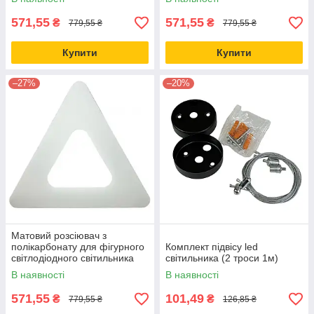
571,55
571,55
₴
₴
779,55 ₴
779,55 ₴
Купити
Купити
–27%
–20%
Матовий розсіювач з
полікарбонату для фігурного
Комплект підвісу led
світлодіодного світильника
світильника (2 троси 1м)
60см
В наявності
В наявності
571,55
101,49
₴
₴
779,55 ₴
126,85 ₴