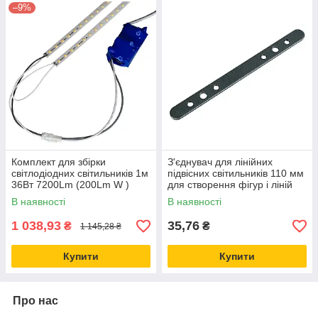
–9%
Комплект для збірки
З'єднувач для лінійних
світлодіодних світильників 1м
підвісних світильників 110 мм
36Вт 7200Lm (200Lm W )
для створення фігур і ліній
4000К PF 0,97 Led-Story
В наявності
В наявності
Premium
1 038,93
35,76
₴
₴
1 145,28 ₴
Купити
Купити
Про нас