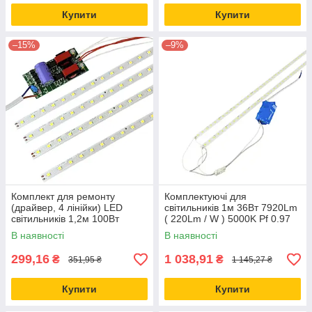
Купити
Купити
–15%
–9%
Комплект для ремонту
Комплектуючі для
(драйвер, 4 лінійки) LED
світильників 1м 36Вт 7920Lm
світильників 1,2м 100Вт
( 220Lm / W ) 5000K Pf 0.97
5000К природний білий
Led-Story Premium
В наявності
В наявності
299,16
1 038,91
₴
₴
351,95 ₴
1 145,27 ₴
Купити
Купити