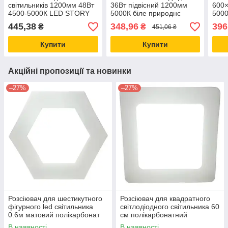
світильників 1200мм 48Вт
36Вт підвісний 1200мм
600
4500-5000К LED STORY
5000К біле природнє
5000
Profi
світло
без 
445,38
348,96
396
₴
₴
451,06 ₴
Купити
Купити
Акційні пропозиції та новинки
–27%
–27%
Розсіювач для шестикутного
Розсіювач для квадратного
фігурного led світильника
світлодіодного світильника 60
0.6м матовий полікарбонат
см полікарбонатний
В наявності
В наявності