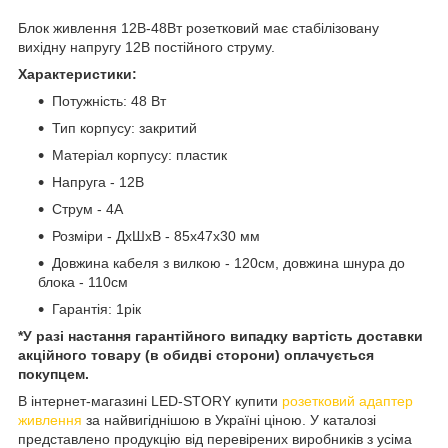
Блок живлення 12В-48Вт розетковий має стабілізовану
вихідну напругу 12В постійного струму.
Характеристики:
Потужність: 48 Вт
Тип корпусу: закритий
Матеріал корпусу: пластик
Напруга - 12В
Струм - 4А
Розміри - ДхШхВ - 85х47х30 мм
Довжина кабеля з вилкою - 120см, довжина шнура до
блока - 110см
Гарантія:
1рік
*
У разі настання
гарантійного випадку вартість доставки
акційного товару (в обидві сторони) оплачується
покупцем.
В інтернет-магазині LED-STORY купити
розетковий адаптер
живлення
за найвигіднішою в Україні ціною. У каталозі
представлено продукцію від перевірених виробників з усіма