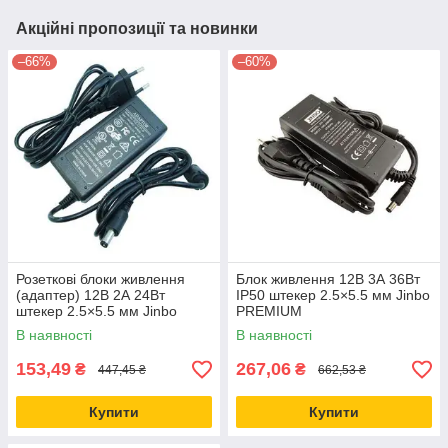
Акційні пропозиції та новинки
–66%
–60%
Розеткові блоки живлення
Блок живлення 12В 3А 36Вт
(адаптер) 12В 2А 24Вт
IP50 штекер 2.5×5.5 мм Jinbo
штекер 2.5×5.5 мм Jinbo
PREMIUM
PREMIUM
В наявності
В наявності
153,49
267,06
₴
₴
447,45 ₴
662,53 ₴
Купити
Купити