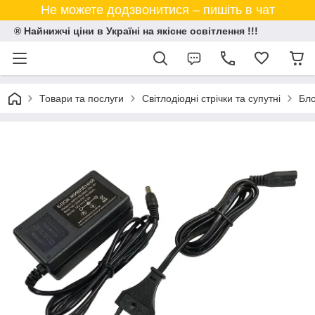
Не можете додзвонитися – пишіть в чат
® Найнижчі ціни в Україні на якісне освітлення !!!
Товари та послуги
Світлодіодні стрічки та супутні
Бло