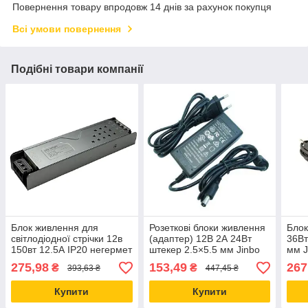
Повернення товару впродовж 14 днів за рахунок покупця
Всі умови повернення
Подібні товари компанії
Блок живлення для
Розеткові блоки живлення
Блок
світлодіодної стрічки 12в
(адаптер) 12В 2А 24Вт
36Вт
150вт 12.5А IP20 негермет
штекер 2.5×5.5 мм Jinbo
мм 
Led-Story PROFI
PREMIUM
275,98
153,49
267
₴
₴
393,63 ₴
447,45 ₴
Купити
Купити