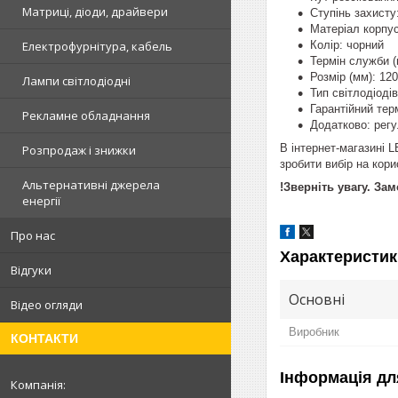
Матриці, діоди, драйвери
Ступінь захисту
Матеріал корпу
Колір: чорний
Електрофурнітура, кабель
Термін служби (
Розмір (мм): 12
Лампи світлодіодні
Тип світлодіоді
Гарантійний терм
Рекламне обладнання
Додатково: регу
В інтернет-магазині
Розпродаж і знижки
зробити вибір на кор
Альтернативні джерела
!Зверніть увагу. За
енергії
Про нас
Характеристик
Відгуки
Основні
Відео огляди
Виробник
КОНТАКТИ
Інформація дл