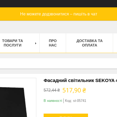
Не можете додзвонитися – пишіть в чат
ТОВАРИ ТА
ПРО
ДОСТАВКА ТА
ПОСЛУГИ
НАС
ОПЛАТА
Фасадний світильник SEKOYA 4
517,90 ₴
572,44 ₴
В наявності
Код:
st-05741