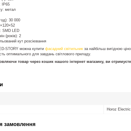
: IP65
су: метал
год): 30 000
0×120×52
в: SMD LED
ін (років): 2
льований кут розсіювання
 LED-STORY можна купити
фасадний світильник
за найбільш вигідною цін
исть оптимального для завдань світлового приладу.
мовляючи товар через кошик нашого інтернет магазину, ви отримуєте
и
Horoz Electric
я замовлення