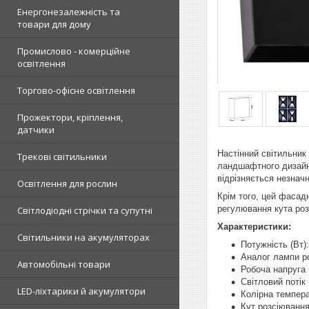
Енергонезалежність та
товари для дому
Промислово - комерційне
освітлення
Торгово-офісне освітлення
Прожектори, кріплення,
датчики
Настінний світильник 
Трекові світильники
ландшафтного дизайну
відрізняється незнач
Освітлення для рослин
Крім того, цей фасад
регулювання кута роз
Світлодіодні стрічки та супутні
Характеристики:
Світильники на акумуляторах
Потужність (Вт):
Аналог лампи р
Автомобільні товари
Робоча напруга 
Світловий потік 
LED-ліхтарики й акумулятори
Колірна темпера
Кут розсіювання 