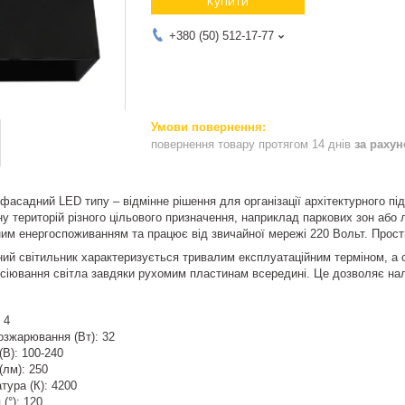
Купити
+380 (50) 512-17-77
повернення товару протягом 14 днів
за раху
фасадний LED типу – відмінне рішення для організації архітектурного пі
 територій різного цільового призначення, наприклад паркових зон або л
ним енергоспоживанням та працює від звичайної мережі 220 Вольт. Прости
ний світильник характеризується тривалим експлуатаційним терміном, а 
сіювання світла завдяки рухомим пластинам всередині. Це дозволяє на
 4
озжарювання (Вт): 32
(В): 100-240
(лм): 250
тура (К): 4200
(°): 120