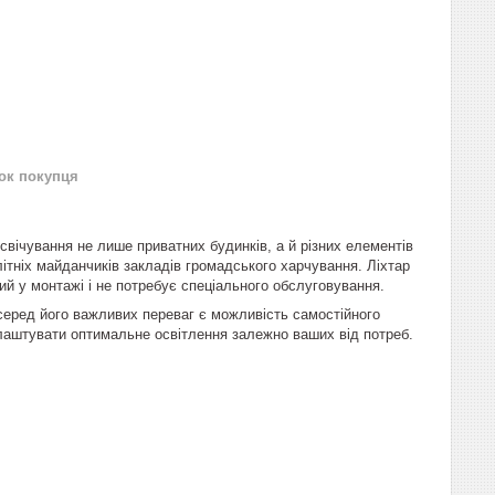
нок покупця
дсвічування не лише приватних будинків, а й різних елементів
ітніх майданчиків закладів громадського харчування. Ліхтар
й у монтажі і не потребує спеціального обслуговування.
серед його важливих переваг є можливість самостійного
лаштувати оптимальне освітлення залежно ваших від потреб.