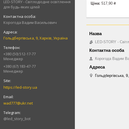
LED-STORY - Світлодіодне освітлення
Ціна:
517,90 ₴
для будь-яких цілей
Корогода Вадим Васильович
Гольдбергівська, 9, Харків, Україна
LED-STORY - Світл
+380 (50) 512-17-77
Менеджер
Корогода Вадим В
+380 (67) 183-47-77
Менеджер
Гольдбергівська, 9,
https://led-story.ua
wad777@ukr.net
@led_story_bot