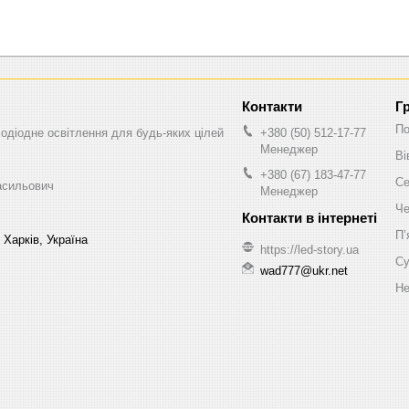
Г
По
одіодне освітлення для будь-яких цілей
+380 (50) 512-17-77
Менеджер
Ві
+380 (67) 183-47-77
Се
асильович
Менеджер
Че
Пʼ
 Харків, Україна
https://led-story.ua
Су
wad777@ukr.net
Не