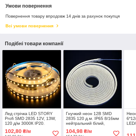
Умови повернення
Повернення товару впродовж 14 днів за рахунок покупця
Всі умови повернення
Подібні товари компанії
Лед стрічка LED STORY
Гнучкий неон 12В SMD
Неон
Profi SMD 2835 12V, 13W,
2835 120 д.м. IP65 8/16мм
6*1
120 д/м 3000К IP20.
нейтральний бiлий,
LED/
Теплий білий Ціна 1м
продаж від 5м (ціна 1м)
4000
102,80
104,98
₴/м
₴/м
111