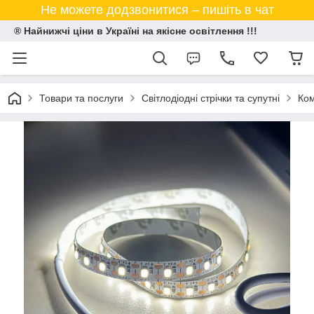
Не можете додзвонитися – пишіть в чат
® Найнижчі ціни в Україні на якісне освітлення !!!
Товари та послуги
Світлодіодні стрічки та супутні
Ком