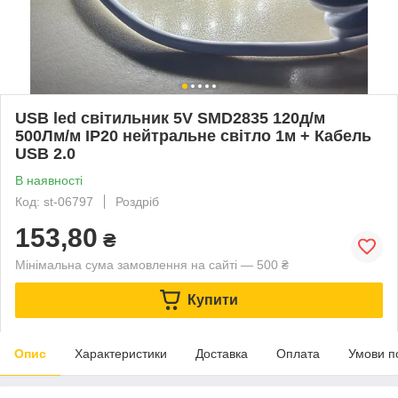
USB led світильник 5V SMD2835 120д/м
500Лм/м IP20 нейтральне світло 1м + Кабель
USB 2.0
В наявності
Код: st-06797
Роздріб
153,80
₴
Мінімальна сума замовлення на сайті — 500 ₴
Купити
Опис
Характеристики
Доставка
Оплата
Умови п