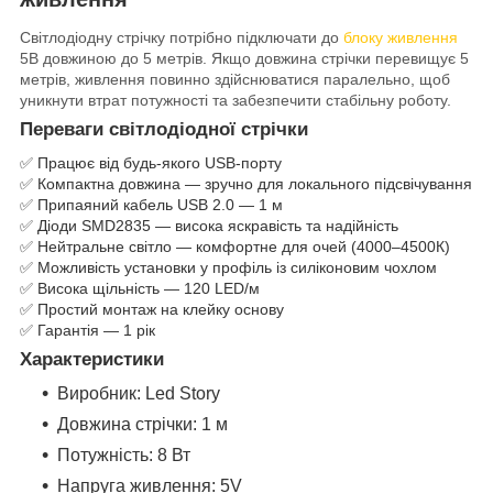
Світлодіодну стрічку потрібно підключати до
блоку живлення
5В довжиною до 5 метрів.
Якщо довжина стрічки перевищує 5
метрів, живлення повинно здійснюватися паралельно, щоб
уникнути втрат потужності та забезпечити стабільну роботу.
Переваги світлодіодної стрічки
✅ Працює від будь-якого USB-порту
✅ Компактна довжина — зручно для локального підсвічування
✅ Припаяний кабель USB 2.0 — 1 м
✅ Діоди SMD2835 — висока яскравість та надійність
✅ Нейтральне світло — комфортне для очей (4000–4500К)
✅ Можливість установки у профіль із силіконовим чохлом
✅ Висока щільність — 120 LED/м
✅ Простий монтаж на клейку основу
✅ Гарантія — 1 рік
Характеристики
Виробник: Led Story
Довжина стрічки: 1 м
Потужність: 8 Вт
Напруга живлення: 5V