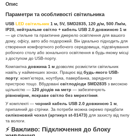
Опис
Параметри та особливості світильника
USB
LED світильник
1 м, 5V, SMD2835, 120 д/м, 500 Лм/м,
IP20, нейтральне світло + кабель USB 2.0 довжиною 1 м
— це стильне та практичне джерело освітлення для вашого
дому, офісу, авто або подорожей. Він ідеально підходить для
створення комфортного робочого середовища, підсвічування
робочого столу або зонального освітлення в будь-якому місці
з доступом до USB-порту.
Компактна
довжина 1 м
дозволяє розмістити світильник
навіть у найменших зонах. Працює від
будь-якого USB-
порту
: комп’ютера, ноутбука, павербанка, зарядного
пристрою тощо. Вбудовані
світлодіоди SMD2835
з високою
щільністю —
120 діодів на метр
— забезпечують
рівномірне, яскраве світло без мерехтіння
.
У комплекті —
чорний кабель USB 2.0 довжиною 1 м
,
припаяний до стрічки. За потреби можна окремо придбати
силіконовий чохол (артикул st-01473)
для захисту від пилу
та вологи.
⚡️ Важливо: Підключення до блоку
живлення