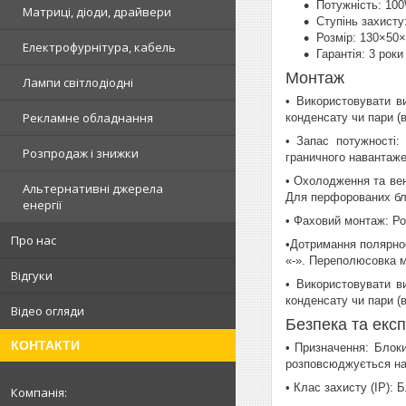
Потужність: 10
Матриці, діоди, драйвери
Ступінь захисту
Розмір: 130×50
Електрофурнітура, кабель
Гарантія: 3 роки
Монтаж
Лампи світлодіодні
• Використовувати в
Рекламне обладнання
конденсату чи пари (
• Запас потужності:
Розпродаж і знижки
граничного навантаже
• Охолодження та вен
Альтернативні джерела
Для перфорованих бло
енергії
• Фаховий монтаж: Ро
Про нас
•Дотримання полярност
«-». Переполюсовка м
Відгуки
• Використовувати в
конденсату чи пари (
Відео огляди
Безпека та екс
КОНТАКТИ
• Призначення: Блоки
розповсюджується на
• Клас захисту (IP):