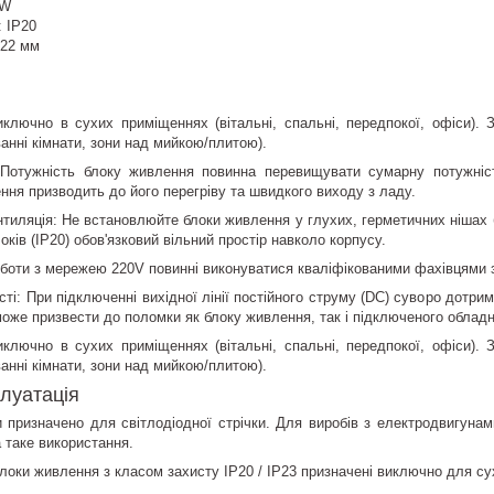
0W
: IP20
×22 мм
иключно в сухих приміщеннях (вітальні, спальні, передпокої, офіси).
ванні кімнати, зони над мийкою/плитою).
 Потужність блоку живлення повинна перевищувати сумарну потужніс
ння призводить до його перегріву та швидкого виходу з ладу.
тиляція: Не встановлюйте блоки живлення у глухих, герметичних нішах б
ків (IP20) обов'язковий вільний простір навколо корпусу.
боти з мережею 220V повинні виконуватися кваліфікованими фахівцями 
і: При підключенні вихідної лінії постійного струму (DC) суворо дотрим
оже призвести до поломки як блоку живлення, так і підключеного облад
иключно в сухих приміщеннях (вітальні, спальні, передпокої, офіси).
ванні кімнати, зони над мийкою/плитою).
плуатація
 призначено для світлодіодної стрічки. Для виробів з електродвигунам
 таке використання.
 Блоки живлення з класом захисту IP20 / IP23 призначені виключно для с