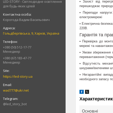
LED-STORY - Світлодіодне освітлення
• Захист від перегр
для будь-яких цілей
перешкоджає природн
• Перепади напруги:
електромережі
Корогода Вадим Васильович
• Електрична безпека
220В.
Гольдбергівська, 9, Харків, Україна
Гарантія та пр
• Перевірка до монт
мережі та навантажен
+380 (50) 512-17-77
Менеджер
• Умови збереження г
перевантаження (терм
+380 (67) 183-47-77
Менеджер
• Відсутність механ
шнурами/виленими ште
• Негарантійні випа
https://led-story.ua
необхідного запасу по
wad777@ukr.net
Характеристик
@led_story_bot
Основні