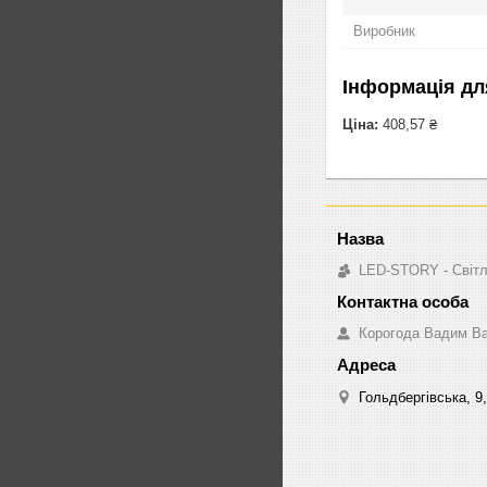
Виробник
Інформація дл
Ціна:
408,57 ₴
LED-STORY - Світл
Корогода Вадим В
Гольдбергівська, 9,