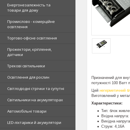
Енергонезалежність та
товари для дому
Промислово - комерційне
освітлення
Торгово-офісне освітлення
Прожектори, кріплення,
датчики
Трекові світильники
Освітлення для рослин
Призначений для внут
потужності 100 Ватт 
Світлодіодні стрічки та супутні
Цей
негерметичний б
Виготовлений у метал
Світильники на акумуляторах
Характеристики:
Тип: блок живл
Автомобільні товари
Вхідна напруга:
Вихідна напруга
LED-ліхтарики й акумулятори
Струм: 4,16А