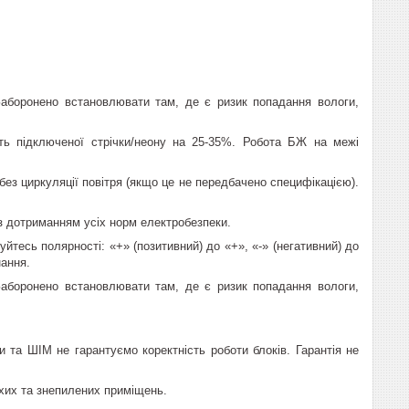
 Заборонено встановлювати там, де є ризик попадання вологи,
ть підключеної стрічки/неону на 25-35%. Робота БЖ на межі
ез циркуляції повітря (якщо це не передбачено специфікацією).
з дотриманням усіх норм електробезпеки.
уйтесь полярності: «+» (позитивний) до «+», «-» (негативний) до
нання.
 Заборонено встановлювати там, де є ризик попадання вологи,
и та ШІМ не гарантуємо коректність роботи блоків. Гарантія не
ухих та знепилених приміщень.