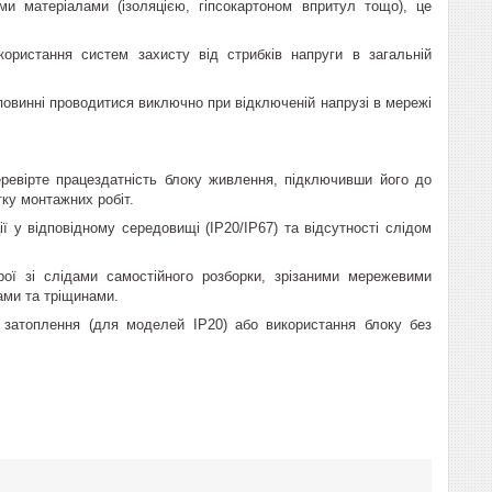
и матеріалами (ізоляцією, гіпсокартоном впритул тощо), це
ористання систем захисту від стрибків напруги в загальній
повинні проводитися виключно при відключеній напрузі в мережі
ревірте працездатність блоку живлення, підключивши його до
ку монтажних робіт.
ї у відповідному середовищі (IP20/IP67) та відсутності слідом
рої зі слідами самостійного розборки, зрізаними мережевими
ами та тріщинами.
, затоплення (для моделей IP20) або використання блоку без