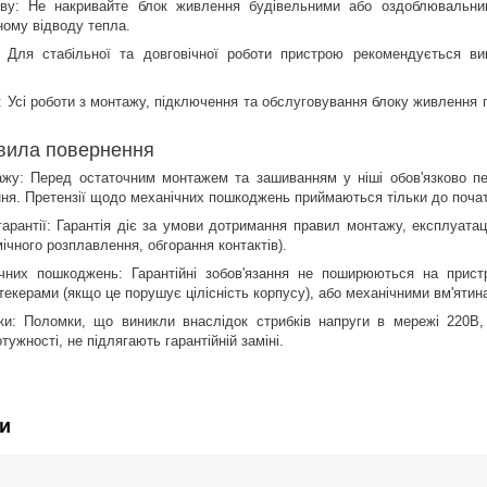
іву: Не накривайте блок живлення будівельними або оздоблювальним
ому відводу тепла.
 Для стабільної та довговічної роботи пристрою рекомендується вик
: Усі роботи з монтажу, підключення та обслуговування блоку живлення 
авила повернення
ажу: Перед остаточним монтажем та зашиванням у ніші обов'язково пе
ня. Претензії щодо механічних пошкоджень приймаються тільки до почат
арантії: Гарантія діє за умови дотримання правил монтажу, експлуатаці
ічного розплавлення, обгорання контактів).
ічних пошкоджень: Гарантійні зобов'язання не поширюються на прист
керами (якщо це порушує цілісність корпусу), або механічними вм'ятин
дки: Поломки, що виникли внаслідок стрибків напруги в мережі 220В
тужності, не підлягають гарантійній заміні.
и