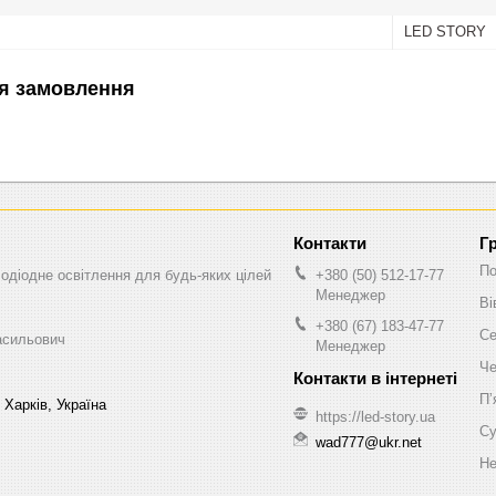
LED STORY
я замовлення
Г
По
одіодне освітлення для будь-яких цілей
+380 (50) 512-17-77
Менеджер
Ві
+380 (67) 183-47-77
Се
асильович
Менеджер
Че
Пʼ
 Харків, Україна
https://led-story.ua
Су
wad777@ukr.net
Не