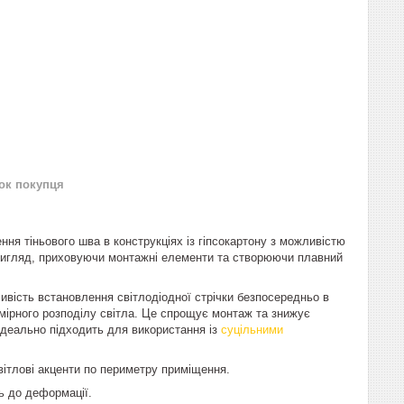
нок покупця
ня тіньового шва в конструкціях із гіпсокартону з можливістю
 вигляд, приховуючи монтажні елементи та створюючи плавний
вість встановлення світлодіодної стрічки безпосередньо в
омірного розподілу світла. Це спрощує монтаж та знижує
 Ідеально підходить для використання із
суцільними
вітлові акценти по периметру приміщення.
ть до деформації.