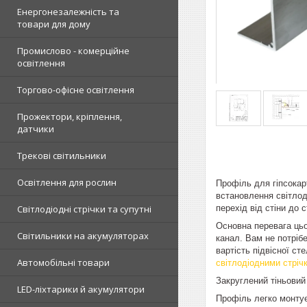
Енергонезалежність та
товари для дому
Промислово - комерційне
освітлення
Торгово-офісне освітлення
Прожектори, кріплення,
датчики
Трекові світильники
Освітлення для рослин
Профіль для гіпсокар
встановлення світлод
перехід від стіни до с
Світлодіодні стрічки та супутні
Основна перевага цьо
Світильники на акумуляторах
канал. Вам не потріб
вартість підвісної ст
Автомобільні товари
світлодіодними стрі
Закруглений тіньовий
LED-ліхтарики й акумулятори
Профіль легко монтуєт