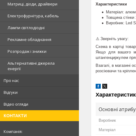
Матриці, діоди, драйвери
Характеристики
Матеріал: алюмі
Електрофурнітура, кабель
Товщина стінки
Виробник: Led S
Лампи світлодіодні
⚠️ Зверніть увагу:
Рекламне обладнання
Схема в картці това
Розпродаж і знижки
Якщо для вашого мо
штангенциркулем пря
Альтернативні джерела
Взагалі, в магазині 
енергії
розсіювачи та кріпле
Про нас
Відгуки
Характеристик
Відео огляди
Основні атриб
КОНТАКТИ
Виробник
Матеріал