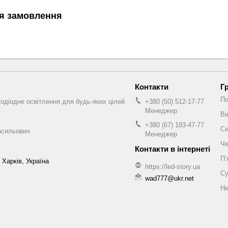
я замовлення
Г
По
одіодне освітлення для будь-яких цілей
+380 (50) 512-17-77
Менеджер
Ві
+380 (67) 183-47-77
Се
асильович
Менеджер
Че
Пʼ
 Харків, Україна
https://led-story.ua
Су
wad777@ukr.net
Не