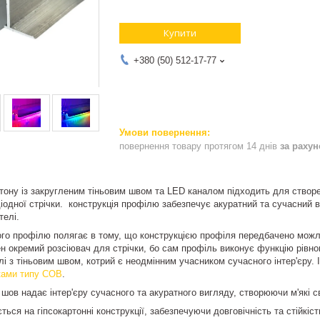
Купити
+380 (50) 512-17-77
повернення товару протягом 14 днів
за раху
тону із закругленим тіньовим швом та LED каналом підходить для створен
іодної стрічки. конструкція профілю забезпечує акуратний та сучасний
телі.
го профілю полягає в тому, що конструкцією профіля передбачено можли
ен окремий розсіювач для стрічки, бо сам профіль виконує функцію рівн
елі з тіньовим швом, котрий є неодмінним учасником сучасного інтер'єру.
чками типу COB
.
 шов надає інтер'єру сучасного та акуратного вигляду, створюючи м'які с
ься на гіпсокартонні конструкції, забезпечуючи довговічність та стійкіс