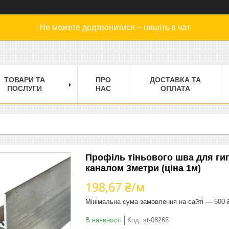
Не можете додзвонитися – пишіть в чат
ТОВАРИ ТА
ПРО
ДОСТАВКА ТА
ПОСЛУГИ
НАС
ОПЛАТА
Профіль тіньового шва для ги
каналом 3метри (ціна 1м)
198,67 ₴/м
Мінімальна сума замовлення на сайті — 500 
В наявності
Код:
st-08265