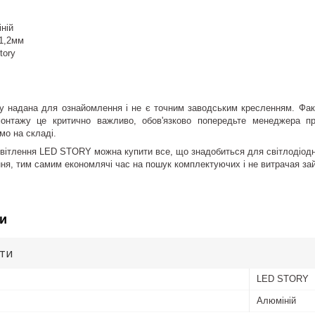
ній
 1,2мм
tory
ру надана для ознайомлення і не є точним заводським кресленням. Факт
нтажу це критично важливо, обов'язково попередьте менеджера п
мо на складі.
освітлення LED STORY можна купити все, що знадобиться для світлодіодно
ння, тим самим економлячі час на пошук комплектуючих і не витрачая за
и
ути
LED STORY
Алюміній