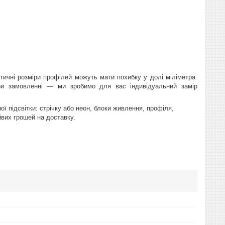
ичні розміри профілей можуть мати похибку у долі міліметра.
ри замовленні — ми зробимо для вас індивідуальний замір
ї підсвітки: стрічку або неон, блоки живлення, профіля,
йвих грошей на доставку.