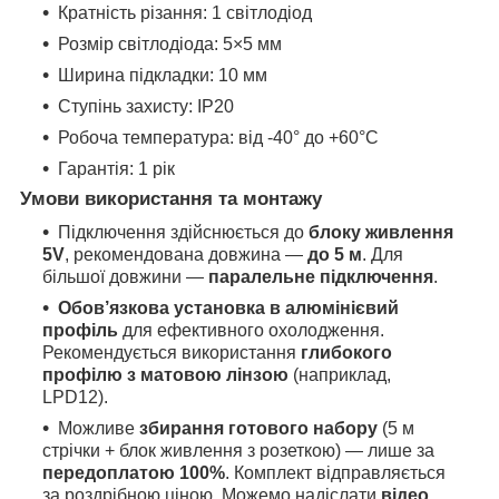
Кратність різання: 1 світлодіод
Розмір світлодіода: 5×5 мм
Ширина підкладки: 10 мм
Ступінь захисту: IP20
Робоча температура: від -40° до +60°C
Гарантія: 1 рік
Умови використання та монтажу
Підключення здійснюється до
блоку живлення
5V
, рекомендована довжина —
до 5 м
. Для
більшої довжини —
паралельне підключення
.
Обов’язкова установка в алюмінієвий
профіль
для ефективного охолодження.
Рекомендується використання
глибокого
профілю з матовою лінзою
(наприклад,
LPD12).
Можливе
збирання готового набору
(5 м
стрічки + блок живлення з розеткою) — лише за
передоплатою 100%
. Комплект відправляється
за роздрібною ціною. Можемо надіслати
відео