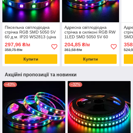
Піксельна світлодіодна
Адресна світлодіодна
Адре
стрічка RGB SMD 5050 5V
стрічка в силіконі RGB RW
стрі
60 д.м. IP20 WS2813 (ціна
1LED SMD 5050 5V 60
SMD 
1м)
д.м. IP67 WS2812b чорна
IP20
297,96
204,85
358
₴/м
₴/м
основа (ціна 1м)
358,75 ₴/м
361,58 ₴/м
524,9
Купити
Купити
Акційні пропозиції та новинки
–43%
–32%