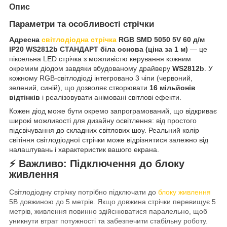
Опис
Параметри та особливості стрічки
Адресна
світлодіодна стрічка
RGB SMD 5050 5V 60 д/м
IP20 WS2812b СТАНДАРТ біла основа (ціна за 1 м)
— це
піксельна LED стрічка з можливістю керування кожним
окремим діодом завдяки вбудованому драйверу
WS2812b
. У
кожному RGB-світлодіоді інтегровано 3 чіпи (червоний,
зелений, синій), що дозволяє створювати
16 мільйонів
відтінків
і реалізовувати анімовані світлові ефекти.
Кожен діод може бути окремо запрограмований, що відкриває
широкі можливості для дизайну освітлення: від простого
підсвічування до складних світлових шоу. Реальний колір
світіння світлодіодної стрічки може відрізнятися залежно від
налаштувань і характеристик вашого екрана.
⚡️ Важливо: Підключення до блоку
живлення
Світлодіодну стрічку потрібно підключати до
блоку живлення
5В довжиною до 5 метрів.
Якщо довжина стрічки перевищує 5
метрів, живлення повинно здійснюватися паралельно, щоб
уникнути втрат потужності та забезпечити стабільну роботу.