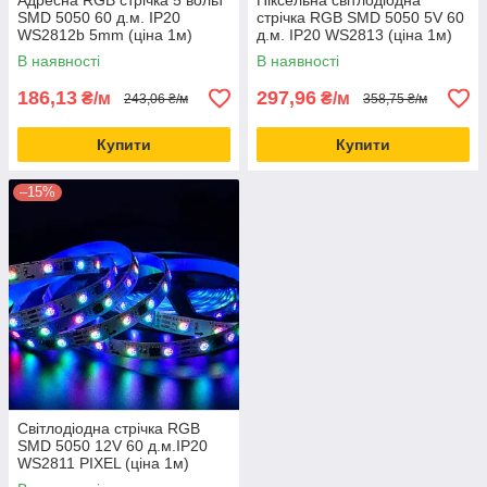
Адресна RGB стрічка 5 вольт
Піксельна світлодіодна
SMD 5050 60 д.м. IP20
стрічка RGB SMD 5050 5V 60
WS2812b 5mm (ціна 1м)
д.м. IP20 WS2813 (ціна 1м)
В наявності
В наявності
186,13
297,96
₴/м
₴/м
243,06 ₴/м
358,75 ₴/м
Купити
Купити
–15%
Світлодіодна стрічка RGB
SMD 5050 12V 60 д.м.IP20
WS2811 PIXEL (ціна 1м)