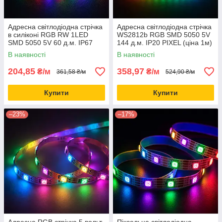
Адресна світлодіодна стрічка
Адресна світлодіодна стрічка
в силіконі RGB RW 1LED
WS2812b RGB SMD 5050 5V
SMD 5050 5V 60 д.м. IP67
144 д.м. IP20 PIXEL (ціна 1м)
WS2812b чорна основа (ціна
В наявності
В наявності
1м)
204,85
358,97
₴/м
₴/м
361,58 ₴/м
524,90 ₴/м
Купити
Купити
–23%
–17%