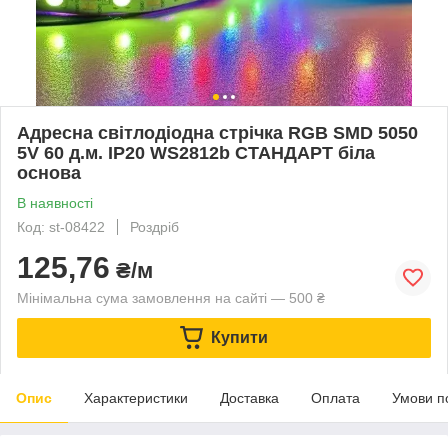
Адресна світлодіодна стрічка RGB SMD 5050
5V 60 д.м. IP20 WS2812b СТАНДАРТ біла
основа
В наявності
Код: st-08422
Роздріб
125,76
₴/м
Мінімальна сума замовлення на сайті — 500 ₴
Купити
Опис
Характеристики
Доставка
Оплата
Умови п