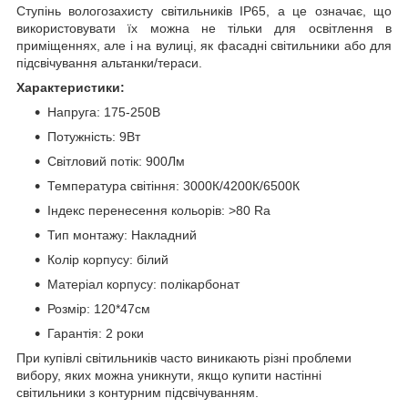
Ступінь вологозахисту світильників IP65, а це означає, що
використовувати їх можна не тільки для освітлення в
приміщеннях, але і на вулиці, як фасадні світильники або для
підсвічування альтанки/тераси.
Характеристики:
Напруга: 175-250В
Потужність: 9Вт
Світловий потік: 900Лм
Температура світіння: 3000К/4200К/6500К
Індекс перенесення кольорів: >80 Ra
Тип монтажу: Накладний
Колір корпусу: білий
Матеріал корпусу: полікарбонат
Розмір: 120*47см
Гарантія: 2 роки
При купівлі світильників часто виникають різні проблеми
вибору, яких можна уникнути, якщо купити настінні
світильники з контурним підсвічуванням.