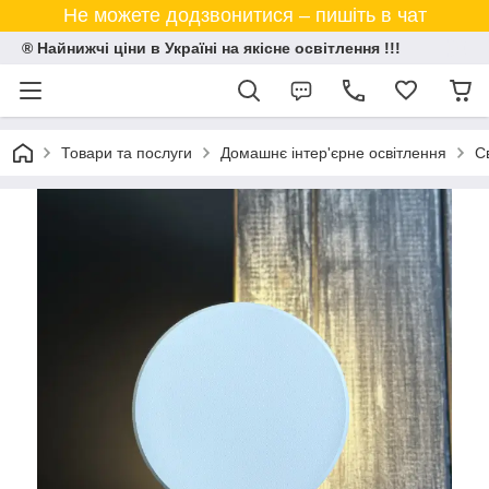
Не можете додзвонитися – пишіть в чат
® Найнижчі ціни в Україні на якісне освітлення !!!
Товари та послуги
Домашнє інтер'єрне освітлення
С