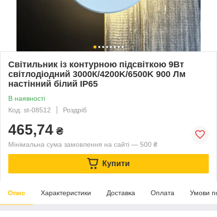
Світильник із контурною підсвіткою 9Вт
світлодіодний 3000К/4200K/6500K 900 Лм
настінний білий IP65
В наявності
Код: st-08512
Роздріб
465,74
₴
Мінімальна сума замовлення на сайті — 500 ₴
Купити
Опис
Характеристики
Доставка
Оплата
Умови п