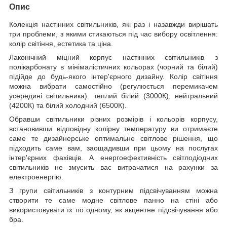
Опис
Колекція настінних світильників, які раз і назавжди вирішать
три проблеми, з якими стикаються під час вибору освітлення:
колір світіння, естетика та ціна.
Лаконічний міцний корпус настінних світильників з
полікарбонату в мінімалістичних кольорах (чорний та білий)
підійде до будь-якого інтер'єрного дизайну. Колір світіння
можна вибрати самостійно (регулюється перемикачем
усередині світильника): теплий білий (3000К), нейтральний
(4200К) та білий холодний (6500К).
Обравши світильники різних розмірів і кольорів корпусу,
встановивши відповідну колірну температуру ви отримаєте
саме те дизайнерське оптимальне світлове рішення, що
підходить саме вам, заощадивши при цьому на послугах
інтер'єрних фахівців. А енергоефективність світлодіодних
світильників не змусить вас витрачатися на рахунки за
електроенергію.
З групи світильників з контурним підсвічуванням можна
створити те саме модне світлове панно на стіні або
використовувати їх по одному, як акцентне підсвічування або
бра.