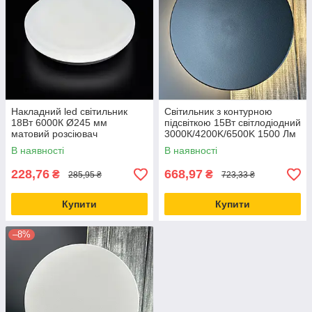
Накладний led світильник
Світильник з контурною
18Вт 6000К Ø245 мм
підсвіткою 15Вт світлодіодний
матовий розсіювач
3000К/4200K/6500K 1500 Лм
накладний чорний 220х47
В наявності
В наявності
IP65
228,76
668,97
₴
₴
285,95 ₴
723,33 ₴
Купити
Купити
–8%