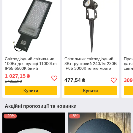
Світлодіодний світильник
Світильник світлодіодний
Прож
100Вт для вулиці 11000Lm
3Вт грунтовий 240Лм 230В
датч
IP65 6500К білий
IP65 3000К тепле жовте
світ
холодний
світло
для 
1 027,15
₴
477,54
309
₴
1 421,16 ₴
Купити
Купити
Акційні пропозиції та новинки
–20%
–8%