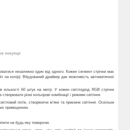
нок покупця
нюватися незалежно один від одного. Кожен сегмент стрічки має
іт на колір). Вбудований драйвер дає можливість автоматичної
 кількості 60 штук на метр. У кожен світлодіод RGB стрічки
а створювати різні кольорові комбінації і режими світіння.
світловий потік, створюючи м’яке та приємне світіння. Оскільки
ухих приміщеннях.
ріпити на будь-яку поверхню.