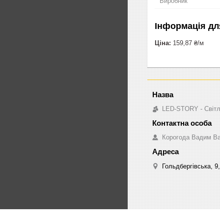
Виробник
Інформація дл
Ціна:
159,87 ₴/м
LED-STORY - Світл
Корогода Вадим В
Гольдбергівська, 9,