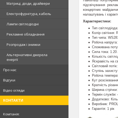
Найбільш популярними
Матриці, діоди, драйвери
підсвічування рекла
концертних майданчик
Електрофурнітура, кабель
налаштувань і характ
Характеристики:
Лампи світлодіодні
Тип світлодіода
Колір світіння: R
Рекламне обладнання
Тип чипа: WS28
Робоча напруга:
Розпродаж і знижки
Споживана потуж
Сила тока: 1.20
Альтернативні джерела
Кількість світло
енергії
Яскравість на с
Світловий потік
Про нас
Ступінь захисту
Робоча температ
Відгуки
Кут розсіювання
Кратність різанн
Ширина стрічки:
Відео огляди
Термін служби: 
Додатково: Кільк
КОНТАКТИ
Виробник: PRO
Гарантія: 1 рік