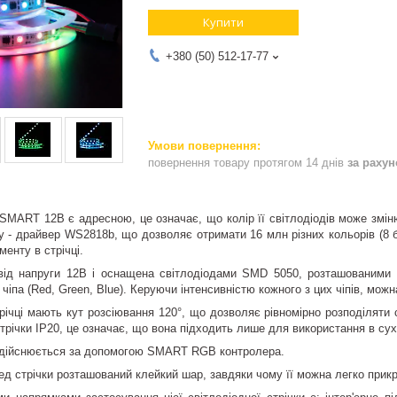
Купити
+380 (50) 512-17-77
повернення товару протягом 14 днів
за раху
 SMART 12В є адресною, це означає, що колір її світлодіодів може змі
 - драйвер WS2818b, що дозволяє отримати 16 млн різних кольорів (8 б
менту в стрічці.
від напруги 12В і оснащена світлодіодами SMD 5050, розташованими в
 чіпа (Red, Green, Blue). Керуючи інтенсивністю кожного з цих чіпів, можн
трічці мають кут розсіювання 120°, що дозволяє рівномірно розподіляти 
стрічки IP20, це означає, що вона підходить лише для використання в с
здійснюється за допомогою SMART RGB контролера.
лед стрічки розташований клейкий шар, завдяки чому її можна легко прик