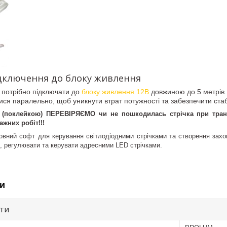
ідключення до блоку живлення
у потрібно підключати до
блоку живлення 12В
довжиною до 5 метрів.
ся паралельно, щоб уникнути втрат потужності та забезпечити стаб
оклейкою) ПЕРЕВІРЯЄМО чи не пошкодилась стрічка при трансп
них робіт!!!
товний софт для керування світлодіодними стрічками та створення зах
, регулювати та керувати адресними LED стрічками.
и
ути