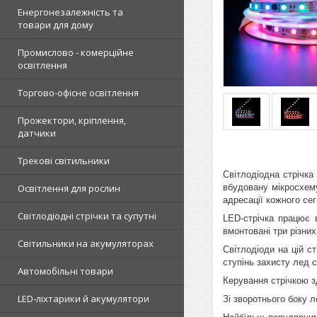
Енергонезалежність та
товари для дому
Промислово - комерційне
освітлення
Торгово-офісне освітлення
Прожектори, кріплення,
датчики
Трекові світильники
Світлодіодна стрічка
вбудовану мікросхему
Освітлення для рослин
адресації кожного сег
Світлодіодні стрічки та супутні
LED-стрічка працює 
вмонтовані три різних
Світильники на акумуляторах
Світлодіоди на цій с
ступінь захисту лед 
Автомобільні товари
Керування стрічкою 
LED-ліхтарики й акумулятори
Зі зворотнього боку 