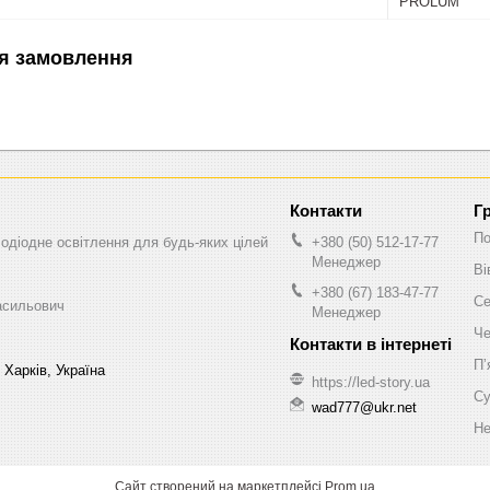
PROLUM
я замовлення
Г
По
одіодне освітлення для будь-яких цілей
+380 (50) 512-17-77
Менеджер
Ві
+380 (67) 183-47-77
Се
асильович
Менеджер
Че
Пʼ
 Харків, Україна
https://led-story.ua
Су
wad777@ukr.net
Не
Сайт створений на маркетплейсі
Prom.ua