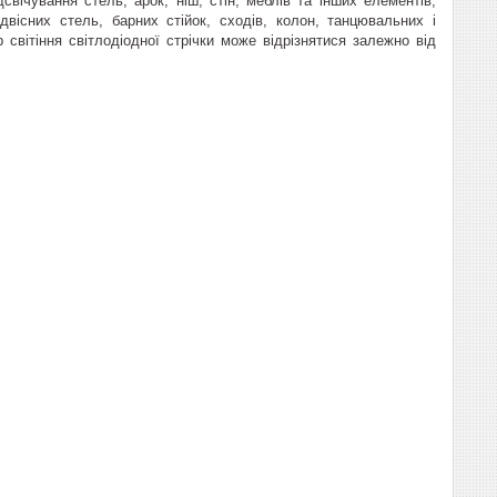
свічування стель, арок, ніш, стін, меблів та інших елементів,
двісних стель, барних стійок, сходів, колон, танцювальних і
 світіння світлодіодної стрічки може відрізнятися залежно від